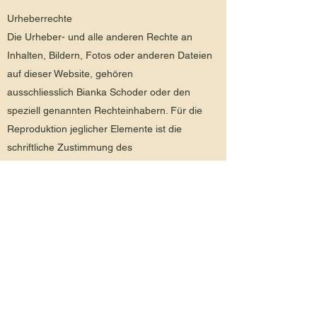
Urheberrechte
Die Urheber- und alle anderen Rechte an
Inhalten, Bildern, Fotos oder anderen Dateien
auf dieser Website, gehören
ausschliesslich Bianka Schoder oder den
speziell genannten Rechteinhabern. Für die
Reproduktion jeglicher Elemente ist die
schriftliche Zustimmung des
Urheberrechtsträgers im Voraus einzuholen.
Quelle:
SwissAnwalt
Datenschutz
Zur Startseite
Massage Matzingen