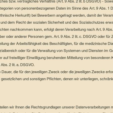
ches bzw. vertragliches Verhältnis (Art. 9 Abs. 2 lit. b DSGVO) - So
egorien von personenbezogenen Daten im Sinne des Art. 9 Abs. 1 
hnische Herkunft) bei Bewerbern angefragt werden, damit der Verant
ht und dem Recht der sozialen Sicherheit und des Sozialschutzes e
ichten nachkommen kann, erfolgt deren Verarbeitung nach Art. 9 Abs. 
ber oder anderer Personen gem. Art. 9 Abs. 2 lit. c. DSGVO oder fü
eilung der Arbeitsfähigkeit des Beschäftigten, für die medizinische Di
ialbereich oder für die Verwaltung von Systemen und Diensten im G
iner auf freiwilliger Einwilligung beruhenden Mitteilung von besonderen
 Abs. 2 lit. a. DSGVO.
 Dauer, die für den jeweiligen Zweck oder die jeweiligen Zwecke erfor
gesetzlichen und sonstigen Pflichten, denen wir unterliegen, schrän
len wir Ihnen die Rechtsgrundlagen unserer Datenverarbeitungen mit