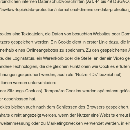
erbindlichen internen Datenschutzvorschriften (Art. 44 bis 49 DSGVO,
o/law/law-topic/data-protection/international-dimension-data-protection
okies sind Textdateien, die Daten von besuchten Websites oder Dom
rs gespeichert werden. Ein Cookie dient in erster Linie dazu, die I
erhalb eines Onlineangebotes zu speichern. Zu den gespeicherten 
e, der Loginstatus, ein Warenkorb oder die Stelle, an der ein Video
 andere Technologien, die die gleichen Funktionen wie Cookies erfüll
nungen gespeichert werden, auch als "Nutzer-IDs" bezeichnet)
tionen werden unterschieden:
der Sitzungs-Cookies): Temporäre Cookies werden spätestens gelösc
r geschlossen hat.
ies bleiben auch nach dem Schliessen des Browsers gespeichert. S
nhalte direkt angezeigt werden, wenn der Nutzer eine Website erneut
chweitenmessung oder zu Marketingzwecken verwendet werden, in ei