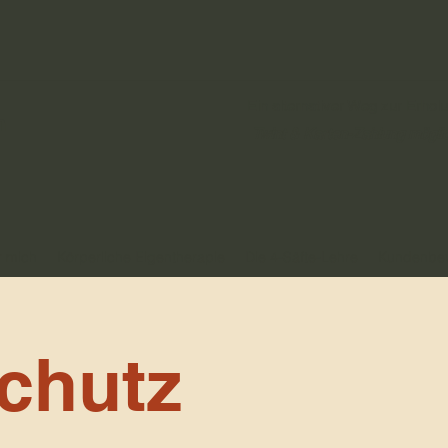
Ein alternativer Weg zur Erhol
n
Twint & Karten-Zahlung mögli
 mich
Körperliche Eigentherapie
Die 4-Säfte-Lehre
Kundenbe
chutz