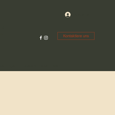
Anmelden
ung
ch
Kontaktiere uns
wertungen
Pakete & Preise
Mehr